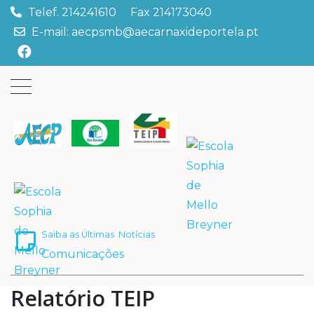
Telef. 214241610 Fax 214173040
E-mail: aecpsmb@aecarnaxideportela.pt
Saiba as Últimas
Notícias
Comunicações
Relatório TEIP