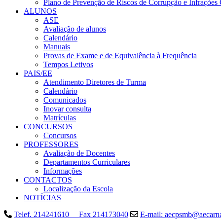
Plano de Prevenção de Riscos de Corrupção e Infrações
ALUNOS
ASE
Avaliação de alunos
Calendário
Manuais
Provas de Exame e de Equivalência à Frequência
Tempos Letivos
PAIS/EE
Atendimento Diretores de Turma
Calendário
Comunicados
Inovar consulta
Matrículas
CONCURSOS
Concursos
PROFESSORES
Avaliação de Docentes
Departamentos Curriculares
Informações
CONTACTOS
Localização da Escola
NOTÍCIAS
Telef. 214241610 Fax 214173040
E-mail: aecpsmb@aecarna