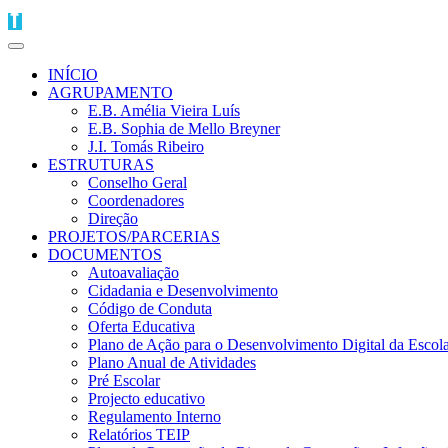
INÍCIO
AGRUPAMENTO
E.B. Amélia Vieira Luís
E.B. Sophia de Mello Breyner
J.I. Tomás Ribeiro
ESTRUTURAS
Conselho Geral
Coordenadores
Direção
PROJETOS/PARCERIAS
DOCUMENTOS
Autoavaliação
Cidadania e Desenvolvimento
Código de Conduta
Oferta Educativa
Plano de Ação para o Desenvolvimento Digital da Escol
Plano Anual de Atividades
Pré Escolar
Projecto educativo
Regulamento Interno
Relatórios TEIP